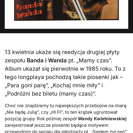
13 kwietnia ukaże się reedycja drugiej płyty
zespołu
Banda i Wanda
pt. „Mamy czas”.
Album ukazał się pierwotnie w 1985 roku. To z
tego longplaya pochodzą takie piosenki jak –
„Para goni parę”, „Kochaj mnie miły” i
„Podróżni bez biletu (mamy czas)”.
Choć nie znajdziemy tu największych przebojów na miarę
„Nie będę Julią”, czy „HI FI”, to ten krążek ugruntował
pozycję grupy. Rok później zespół
Wandy Kwietniewskiej
zarejestrował jeszcze piosenki będące motywem
przewodnim do serialu dla młodzieży pt. „Siedem życzeń”