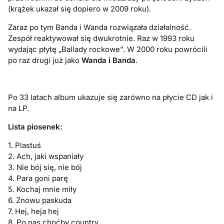
(krążek ukazał się dopiero w 2009 roku).
Zaraz po tym Banda i Wanda rozwiązała działalność.
Zespół reaktywował się dwukrotnie. Raz w 1993 roku
wydając płytę „Ballady rockowe”. W 2000 roku powrócili
po raz drugi już jako
Wanda i Banda
.
Po 33 latach album ukazuje się zarówno na płycie CD jak i
na LP.
Lista piosenek:
1. Plastuś
2. Ach, jaki wspaniały
3. Nie bój się, nie bój
4. Para goni parę
5. Kochaj mnie miły
6. Znowu paskuda
7. Hej, heja hej
8. Po nas choćby country