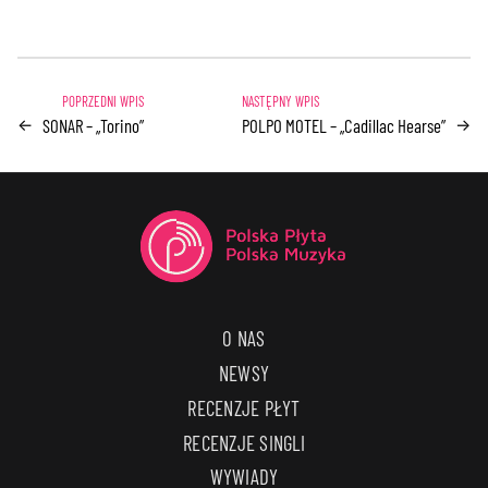
SONAR – „Torino”
POLPO MOTEL – „Cadillac Hearse”
←
→
O NAS
NEWSY
RECENZJE PŁYT
RECENZJE SINGLI
WYWIADY