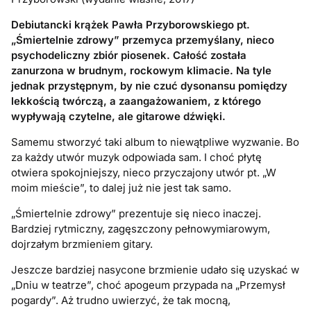
Debiutancki krążek Pawła Przyborowskiego pt.
„Śmiertelnie zdrowy” przemyca przemyślany, nieco
psychodeliczny zbiór piosenek. Całość została
zanurzona w brudnym, rockowym klimacie. Na tyle
jednak przystępnym, by nie czuć dysonansu pom
iędzy
lekkością twórczą, a zaangażowaniem, z którego
wypływają czytelne, ale gitarowe dźwięki.
Samemu stworzyć taki album to niewątpliwe wyzwanie. Bo
za każdy utwór muzyk odpowiada sam. I choć płytę
otwiera spokojniejszy, nieco przyczajony utwór pt. „W
moim mieście”, to dalej już nie jest tak samo.
„Śmiertelnie zdrowy” prezentuje się nieco inaczej.
Bardziej rytmiczny, zagęszczony pełnowymiarowym,
dojrzałym brzmieniem gitary.
Jeszcze bardziej nasycone brzmienie udało się uzyskać w
„Dniu w teatrze”, choć apogeum przypada na „Przemysł
pogardy”. Aż trudno uwierzyć, że tak mocną,