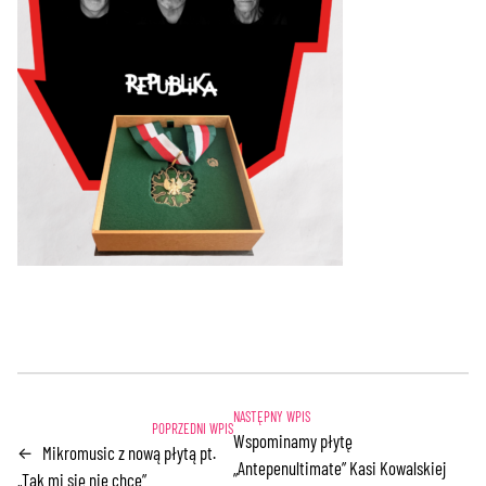
Wspominamy płytę
Mikromusic z nową płytą pt.
←
„Antepenultimate” Kasi Kowalskiej
„Tak mi się nie chce”