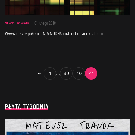
01 lutego 2018
NEWSY
WYWIADY
Wywiad z zespołem LINIA NOCNA i ich debiutancki album
1
…
39
40
41
←
PŁYTA TYGODNIA