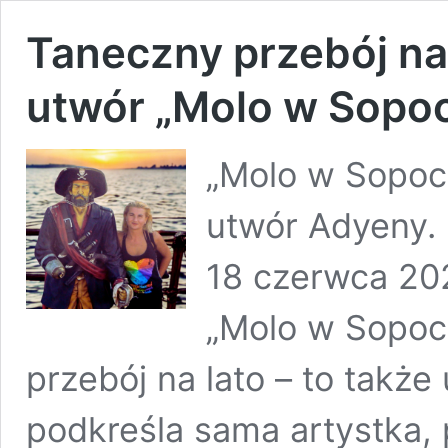
Taneczny przebój na
utwór „Molo w Sopoc
„Molo w Sopoci
utwór Adyeny. 
18 czerwca 202
„Molo w Sopoci
przebój na lato – to także
podkreśla sama artystka,