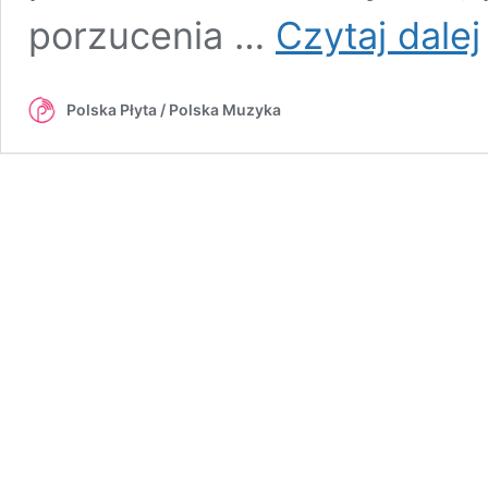
T
porzucenia …
Czytaj dalej
p
n
l
Polska Płyta / Polska Muzyka
p
u
„
S