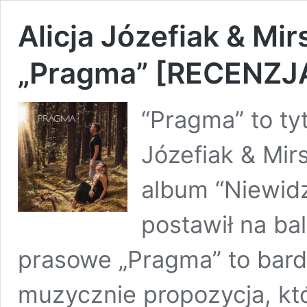
Alicja Józefiak & Mi
„Pragma” [RECENZJ
“Pragma” to tyt
Józefiak & Mir
album “Niewidz
postawił na bal
prasowe „Pragma” to bar
muzycznie propozycja, któ