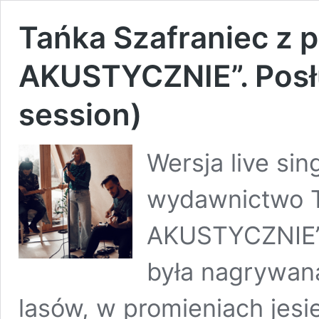
Tańka Szafraniec z
AKUSTYCZNIE”. Posłu
session)
Wersja live si
wydawnictwo T
AKUSTYCZNIE”. 
była nagrywana
lasów, w promieniach jes