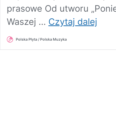
prasowe Od utworu „Poniedz
„Każda
Waszej …
Czytaj dalej
kolejna
płyta
powinna
Polska Płyta / Polska Muzyka
być
dojrzalsza,
bo
my
dojrzewam
–
Kminek
[WYWIAD]