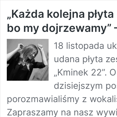
„Każda kolejna płyta
bo my dojrzewamy”
18 listopada uk
udana płyta z
„Kminek 22”. O
dzisiejszym po
porozmawialiśmy z wokalis
Zapraszamy na nasz wywiad