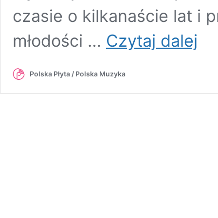
czasie o kilkanaście lat i
Legen
młodości …
Czytaj dalej
album
Myslov
na
Polska Płyta / Polska Muzyka
platf
cyfro