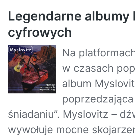
Legendarne albumy M
cyfrowych
Na platformach
w czasach popk
album Myslovi
poprzedzająca 
śniadaniu”. Myslovitz – d
wywołuje mocne skojarzen