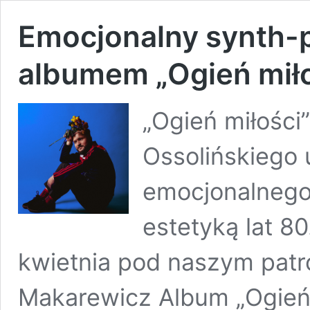
Emocjonalny synth-po
albumem „Ogień mił
„Ogień miłości
Ossolińskiego 
emocjonalnego
estetyką lat 80
kwietnia pod naszym patr
Makarewicz Album „Ogień m