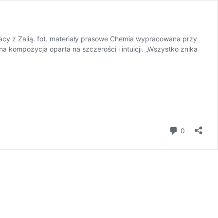
racy z Zalią. fot. materiały prasowe Chemia wypracowana przy
a kompozycja oparta na szczerości i intuicji. „Wszystko znika
komentar
0