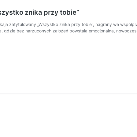
szystko znika przy tobie”
Fukaja zatytułowany „Wszystko znika przy tobie”, nagrany we współp
dia, gdzie bez narzuconych założeń powstała emocjonalna, nowoczesn
Fukaj
Zalia
prezentują
nowy
ingiel
„Wszystko
znika
przy
tobie”