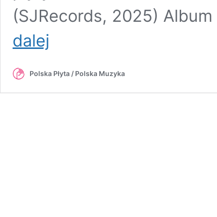
(SJRecords, 2025) Album „
Schmidt
dalej
Święs
Frankiewicz
Trio
Polska Płyta / Polska Muzyka
–
„Ether”
[RECENZJA]