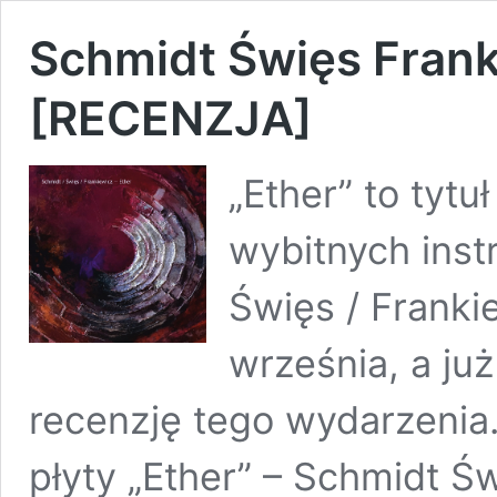
Schmidt Święs Franki
[RECENZJA]
„Ether” to tytu
wybitnych inst
Święs / Franki
września, a ju
recenzję tego wydarzenia.
płyty „Ether” – Schmidt Ś