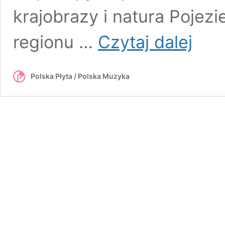
krajobrazy i natura Pojez
Hołd
regionu …
Czytaj dalej
dla
natury.
Tomasz
Polska Płyta / Polska Muzyka
Markanic
prezentuj
album
„Lądolód”