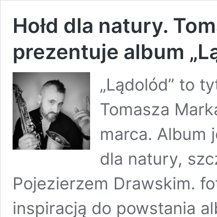
Hołd dla natury. To
prezentuje album „L
„Lądolód” to ty
Tomasza Markan
marca. Album 
dla natury, szc
Pojezierzem Drawskim. fot
inspiracją do powstania 