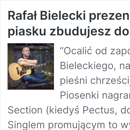
Rafał Bielecki prezent
piasku zbudujesz d
“Ocalić od zapo
Bieleckiego, na
pieśni chrześc
Piosenki nagra
Section (kiedyś Pectus, d
Singlem promującym to wyd