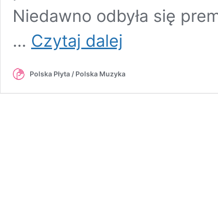
Niedawno odbyła się prem
„Zacieramy
…
Czytaj dalej
pewne
granice”
–
Polska Płyta / Polska Muzyka
rozmowa
z
Patrykiem
Kumórem
i
Michałem
Szczygłem