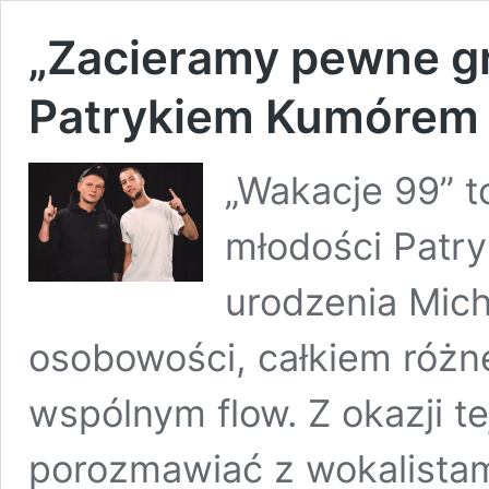
„Zacieramy pewne gr
Patrykiem Kumórem 
„Wakacje 99” 
młodości Patry
urodzenia Mich
osobowości, całkiem różn
wspólnym flow. Z okazji te
porozmawiać z wokalistami